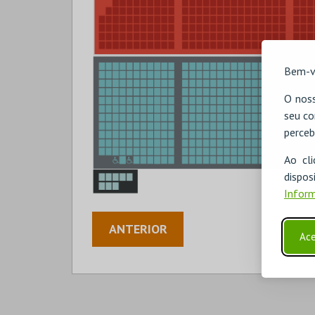
Bem-v
O noss
seu co
perceb
Ao cl
disp
Inform
ANTERIOR
Ace