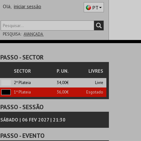
Olá,
iniciar sessão
PT
PESQUISA:
AVANÇADA
DISTRITO
PASSO
- SECTOR
SALA
SECTOR
P. UN.
LIVRES
2ª Plateia
34,00€
Livre
1ª Plateia
36,00€
Esgotado
PASSO
- SESSÃO
SÁBADO | 06 FEV 2027 | 21:30
PASSO
- EVENTO