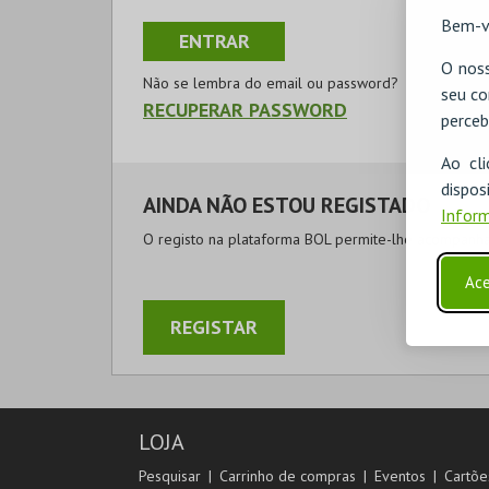
Bem-v
O noss
Não se lembra do email ou password?
seu co
RECUPERAR PASSWORD
perceb
Ao cl
disp
AINDA NÃO ESTOU REGISTADO
Inform
O registo na plataforma BOL permite-lhe acompanhar
Ace
REGISTAR
LOJA
Pesquisar
Carrinho de compras
Eventos
Cartõe