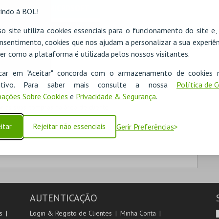
MICROSOFT
indo à BOL!
o site utiliza cookies essenciais para o funcionamento do site e
Iniciar sessão com a Apple
nsentimento, cookies que nos ajudam a personalizar a sua experiên
er como a plataforma é utilizada pelos nossos visitantes.
icar em "Aceitar" concorda com o armazenamento de cookies 
ositivo. Para saber mais consulte a nossa
Política de 
ações Sobre Cookies
e
Privacidade & Segurança
.
 as suas compras na área de cliente.
itar
Rejeitar não essenciais
Gerir Preferências
AUTENTICAÇÃO
s
Login & Registo de Clientes
Minha Conta